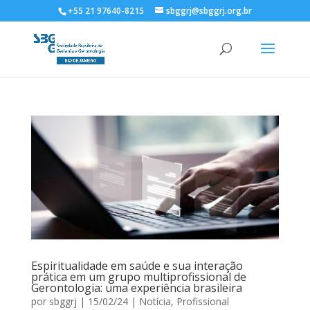
+55 21 97640-8215
sbggrj@sbggrj.org.br
Espiritualidade em saúde e sua interação
prática em um grupo multiprofissional de
Gerontologia: uma experiência brasileira
por
sbggrj
|
15/02/24
|
Notícia
,
Profissional