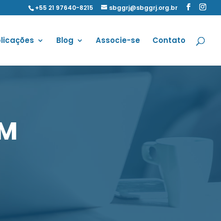
+55 21 97640-8215
sbggrj@sbggrj.org.br
licações
Blog
Associe-se
Contato
EM