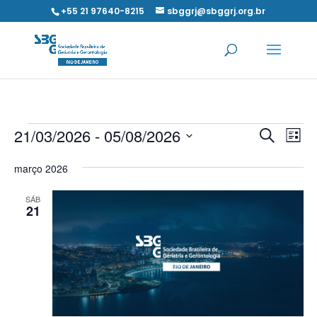
+55 21 97640-8215
sbggrj@sbggrj.org.br
Eventos
Pesqui
Na
21/03/2026
 - 
05/08/2026
Procurar
Lista
do
e
eventos
Selecione
vis
navega
março 2026
a
Eve
de
data.
SÁB
visuais
21
de
Evento